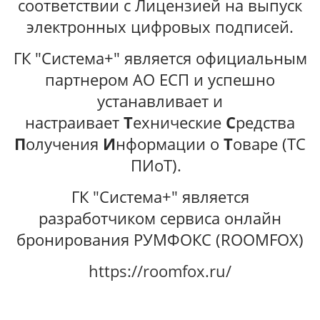
соответствии с Лицензией на выпуск
электронных цифровых подписей.
ГК "Система+" является официальным
партнером АО ЕСП и успешно
устанавливает и
настраивает
Т
ехнические
С
редства
П
олучения
И
нформации о
Т
оваре (ТС
ПИоТ).
ГК "Система+" является
разработчиком сервиса онлайн
бронирования РУМФОКС (ROOMFOX)
https://roomfox.ru/